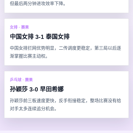
但最后两分钟进攻效率下降。
女排 · 赛果
中国女排 3-1 泰国女排
中国女排拦网优势明显，二传调度更稳定，第三局以后逐
渐掌握比赛主动权。
乒乓球 · 赛果
孙颖莎 3-0 早田希娜
孙颖莎前三板速度更快，反手衔接稳定，整场比赛没有给
对手太多连续追分机会。