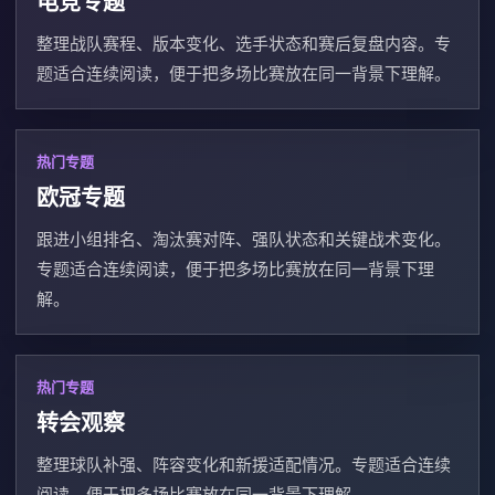
电竞专题
整理战队赛程、版本变化、选手状态和赛后复盘内容。专
题适合连续阅读，便于把多场比赛放在同一背景下理解。
热门专题
欧冠专题
跟进小组排名、淘汰赛对阵、强队状态和关键战术变化。
专题适合连续阅读，便于把多场比赛放在同一背景下理
解。
热门专题
转会观察
整理球队补强、阵容变化和新援适配情况。专题适合连续
阅读，便于把多场比赛放在同一背景下理解。