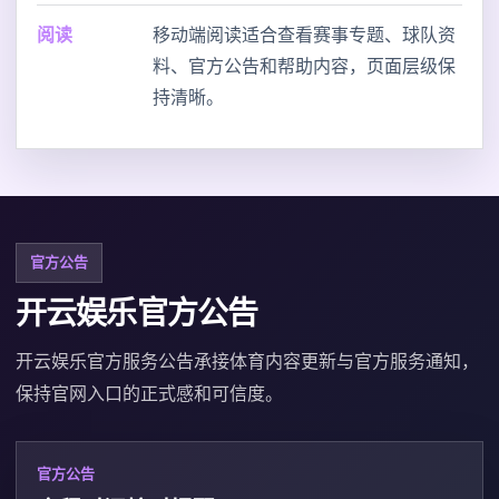
阅读
移动端阅读适合查看赛事专题、球队资
料、官方公告和帮助内容，页面层级保
持清晰。
官方公告
开云娱乐官方公告
开云娱乐官方服务公告承接体育内容更新与官方服务通知，
保持官网入口的正式感和可信度。
官方公告