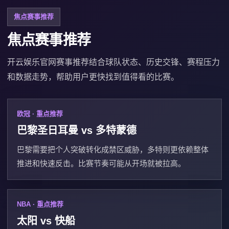
焦点赛事推荐
焦点赛事推荐
开云娱乐官网赛事推荐结合球队状态、历史交锋、赛程压力
和数据走势，帮助用户更快找到值得看的比赛。
欧冠 · 重点推荐
巴黎圣日耳曼 vs 多特蒙德
巴黎需要把个人突破转化成禁区威胁，多特则更依赖整体
推进和快速反击。比赛节奏可能从开场就被拉高。
NBA · 重点推荐
太阳 vs 快船