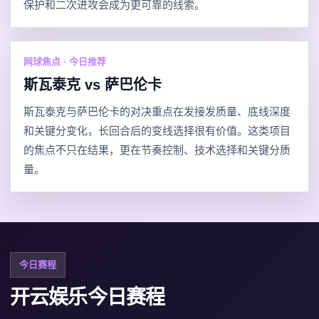
保护和二次进攻会成为更可靠的线索。
网球焦点 · 今日推荐
斯瓦泰克 vs 萨巴伦卡
斯瓦泰克与萨巴伦卡的对决重点在发接发质量、底线深度
和关键分变化，长回合后的变线选择很有价值。这类项目
的焦点不只在结果，更在节奏控制、技术选择和关键分质
量。
今日赛程
开云娱乐今日赛程