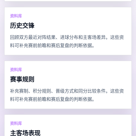
资料库
历史交锋
回顾双方最近对阵结果、进球分布和主客场差异。这些资
料可补充赛前前瞻和赛后复盘的判断依据。
资料库
赛事规则
补充赛制、积分规则、晋级方式和同分比较条件。这些资
料可补充赛前前瞻和赛后复盘的判断依据。
资料库
主客场表现