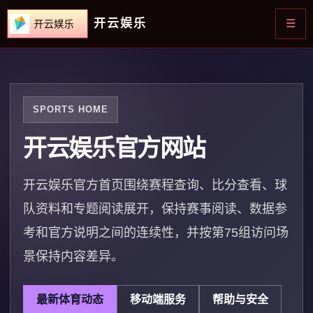
开云娱乐
☰
SPORTS HOME
开云娱乐官方网站
开云娱乐官方首页围绕赛程查询、比分查看、球
队资料和专题阅读展开，保持赛事阅读、数据参
考和官方说明之间的连续性，并按第75组访问场
景保持内容差异。
最新体育动态
移动端服务
帮助与安全