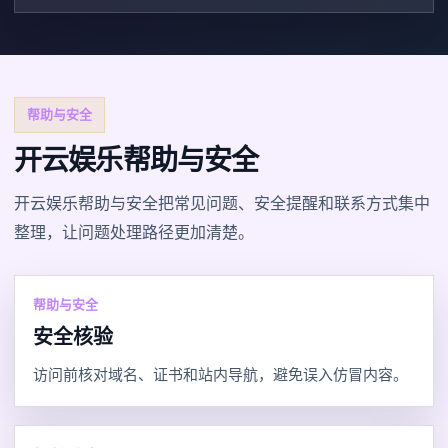
帮助与安全
开云娱乐帮助与安全
开云娱乐帮助与安全把常见问题、安全提醒和联系方式集中
整理，让问题处理路径更加清楚。
帮助与安全
安全核验
访问前核对域名、证书和站内导航，避免误入仿冒内容。