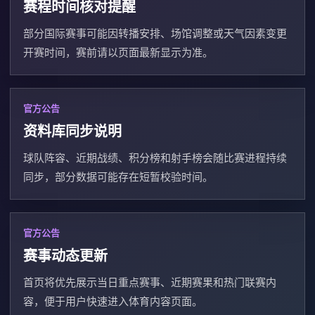
赛程时间核对提醒
部分国际赛事可能因转播安排、场馆调整或天气因素变更
开赛时间，赛前请以页面最新显示为准。
官方公告
资料库同步说明
球队阵容、近期战绩、积分榜和射手榜会随比赛进程持续
同步，部分数据可能存在短暂校验时间。
官方公告
赛事动态更新
首页将优先展示当日重点赛事、近期赛果和热门联赛内
容，便于用户快速进入体育内容页面。