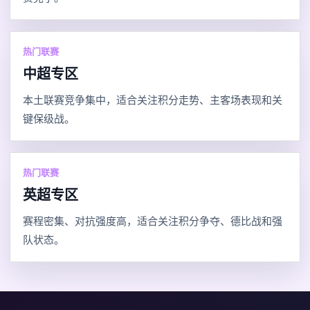
热门联赛
中超专区
本土联赛竞争集中，适合关注积分走势、主客场表现和关
键保级战。
热门联赛
英超专区
赛程密集、对抗强度高，适合关注积分争夺、德比战和强
队状态。