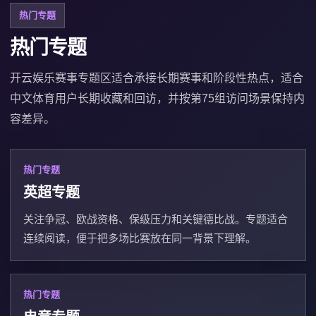
热门专题
热门专题
开云娱乐赛事专题区适合承接长期赛事和阶段性热点，适合
中文体育用户长期收藏和回访，并按第75组访问场景保持内
容差异。
热门专题
英超专题
关注争冠、欧战资格、保级压力和关键德比战。专题适合
连续阅读，便于把多场比赛放在同一背景下理解。
热门专题