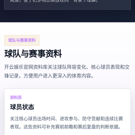
球队与赛事资料
球队与赛事资料
开云娱乐官网资料库关注球队阵容变化、核心球员表现和交
锋记录，方便用户进入更深入的体育内容。
资料库
球员状态
关注核心球员出场时间、进攻参与、防守贡献和连续比赛
表现。这些资料可补充赛前前瞻和赛后复盘的判断依据。